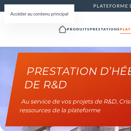
PLATEFORME 
Accéder au contenu principal
PRODUITS
PRESTATIONS
PLA
PRESTATION D’H
DE R&D
Au service de vos projets de R&D, Cris
ressources de la plateforme